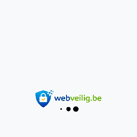
6.-Delen-wij-gegevens-met-derden?
7.-Cookies
8.-Jouw-rechten
9.-Klacht-indienen
10.-Wijzigingen
1. Wie zijn wij?
Webveilig.be is een initiatief van 
8530Cloud
, opgericht in 
Harelbeke 
(8530)
.
Wij zetten ons in voor bewustmaking 
rond online veiligheid, met focus op 
ouders en kinderen in de digitale 
gamewereld.
Voor vragen over privacy kan je contact 
opnemen via: info@webveilig.be