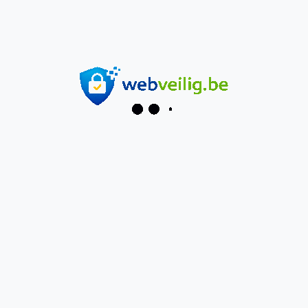
04/15/2026
Hello world!
12/07/2021
WebVeilig
Veilig online, zonder zorgen.